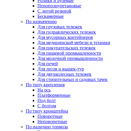
Ролики и рулевые
Пенополиуретановые
С литой резиной
Бескамерные
По назначению
Для грузовых тележек
Для гидравлических тележек
Для мусорных контейнеров
Для медицинской мебели и техники
Для покупательских тележек
Для пищевой промышленности
Для молочной промышленности
Для печей
Для лесов и вышек-тур
Для двухколесных тележек
Для строительных и садовых тачек
По типу крепления
На ось
Платформенные
Под болт
С болтом
По типу кронштейна
Поворотные
Неповоротные
По наличию тормоза