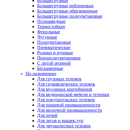
Большегрузные
Большегрузные нейлоновые
Большегрузные обрезиненные
Большегрузные полиуретановые
Полиамидные
Термостойкие
Фенольные
Чугунные
Полиуретановые
Пневматические
Ролики и рулевые
Пенополиуретановые
С литой резиной
Бескамерные
По назначению
Для грузовых тележек
Для гидравлических тележек
Для мусорных контейнеров
Для медицинской мебели и техники
Для покупательских тележек
Для пищевой промышленности
Для молочной промышленности
Для печей
Для лесов и вышек-тур
Для двухколесных тележек