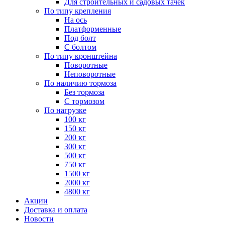
Для строительных и садовых тачек
По типу крепления
На ось
Платформенные
Под болт
С болтом
По типу кронштейна
Поворотные
Неповоротные
По наличию тормоза
Без тормоза
С тормозом
По нагрузке
100 кг
150 кг
200 кг
300 кг
500 кг
750 кг
1500 кг
2000 кг
4800 кг
Акции
Доставка и оплата
Новости