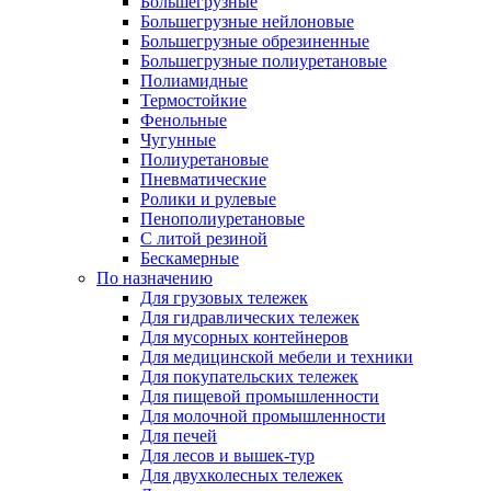
Большегрузные
Большегрузные нейлоновые
Большегрузные обрезиненные
Большегрузные полиуретановые
Полиамидные
Термостойкие
Фенольные
Чугунные
Полиуретановые
Пневматические
Ролики и рулевые
Пенополиуретановые
С литой резиной
Бескамерные
По назначению
Для грузовых тележек
Для гидравлических тележек
Для мусорных контейнеров
Для медицинской мебели и техники
Для покупательских тележек
Для пищевой промышленности
Для молочной промышленности
Для печей
Для лесов и вышек-тур
Для двухколесных тележек