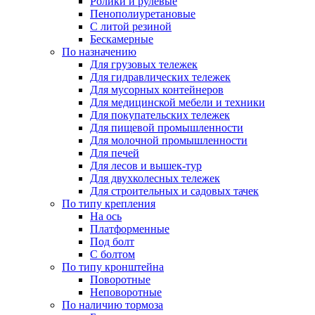
Ролики и рулевые
Пенополиуретановые
С литой резиной
Бескамерные
По назначению
Для грузовых тележек
Для гидравлических тележек
Для мусорных контейнеров
Для медицинской мебели и техники
Для покупательских тележек
Для пищевой промышленности
Для молочной промышленности
Для печей
Для лесов и вышек-тур
Для двухколесных тележек
Для строительных и садовых тачек
По типу крепления
На ось
Платформенные
Под болт
С болтом
По типу кронштейна
Поворотные
Неповоротные
По наличию тормоза