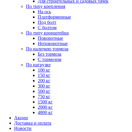
Для строительных и садовых тачек
По типу крепления
На ось
Платформенные
Под болт
С болтом
По типу кронштейна
Поворотные
Неповоротные
По наличию тормоза
Без тормоза
С тормозом
По нагрузке
100 кг
150 кг
200 кг
300 кг
500 кг
750 кг
1500 кг
2000 кг
4800 кг
Акции
Доставка и оплата
Новости