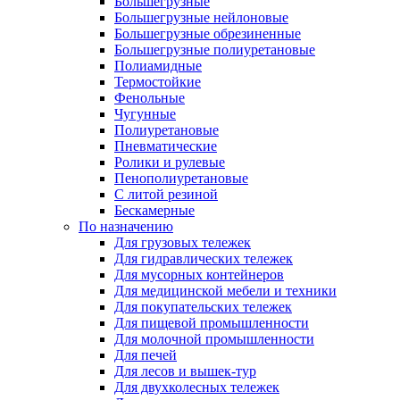
Большегрузные
Большегрузные нейлоновые
Большегрузные обрезиненные
Большегрузные полиуретановые
Полиамидные
Термостойкие
Фенольные
Чугунные
Полиуретановые
Пневматические
Ролики и рулевые
Пенополиуретановые
С литой резиной
Бескамерные
По назначению
Для грузовых тележек
Для гидравлических тележек
Для мусорных контейнеров
Для медицинской мебели и техники
Для покупательских тележек
Для пищевой промышленности
Для молочной промышленности
Для печей
Для лесов и вышек-тур
Для двухколесных тележек