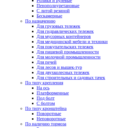
Ролики и рулевые
Пенополиуретановые
С литой резиной
Бескамерные
По назначению
Для грузовых тележек
Для гидравлических тележек
Для мусорных контейнеров
Для медицинской мебели и техники
Для покупательских тележек
Для пищевой промышленности
Для молочной промышленности
Для печей
Для лесов и вышек-тур
Для двухколесных тележек
Для строительных и садовых тачек
По типу крепления
На ось
Платформенные
Под болт
С болтом
По типу кронштейна
Поворотные
Неповоротные
По наличию тормоза