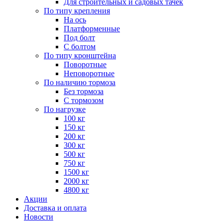
Для строительных и садовых тачек
По типу крепления
На ось
Платформенные
Под болт
С болтом
По типу кронштейна
Поворотные
Неповоротные
По наличию тормоза
Без тормоза
С тормозом
По нагрузке
100 кг
150 кг
200 кг
300 кг
500 кг
750 кг
1500 кг
2000 кг
4800 кг
Акции
Доставка и оплата
Новости