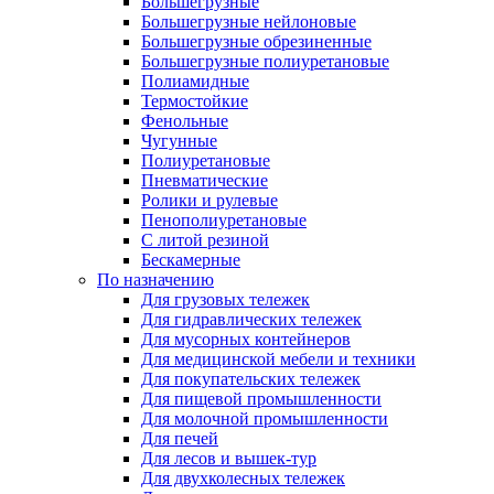
Большегрузные
Большегрузные нейлоновые
Большегрузные обрезиненные
Большегрузные полиуретановые
Полиамидные
Термостойкие
Фенольные
Чугунные
Полиуретановые
Пневматические
Ролики и рулевые
Пенополиуретановые
С литой резиной
Бескамерные
По назначению
Для грузовых тележек
Для гидравлических тележек
Для мусорных контейнеров
Для медицинской мебели и техники
Для покупательских тележек
Для пищевой промышленности
Для молочной промышленности
Для печей
Для лесов и вышек-тур
Для двухколесных тележек