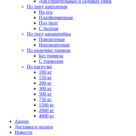
Для строительных и садовых тачек
По типу крепления
На ось
Платформенные
Под болт
С болтом
По типу кронштейна
Поворотные
Неповоротные
По наличию тормоза
Без тормоза
С тормозом
По нагрузке
100 кг
150 кг
200 кг
300 кг
500 кг
750 кг
1500 кг
2000 кг
4800 кг
Акции
Доставка и оплата
Новости