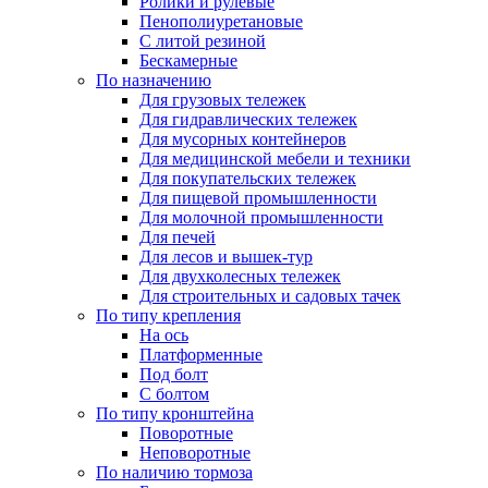
Ролики и рулевые
Пенополиуретановые
С литой резиной
Бескамерные
По назначению
Для грузовых тележек
Для гидравлических тележек
Для мусорных контейнеров
Для медицинской мебели и техники
Для покупательских тележек
Для пищевой промышленности
Для молочной промышленности
Для печей
Для лесов и вышек-тур
Для двухколесных тележек
Для строительных и садовых тачек
По типу крепления
На ось
Платформенные
Под болт
С болтом
По типу кронштейна
Поворотные
Неповоротные
По наличию тормоза