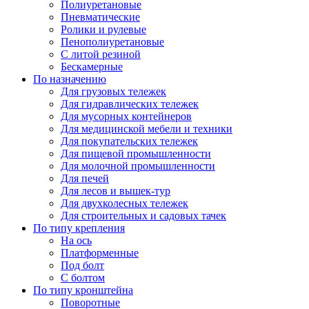
Полиуретановые
Пневматические
Ролики и рулевые
Пенополиуретановые
С литой резиной
Бескамерные
По назначению
Для грузовых тележек
Для гидравлических тележек
Для мусорных контейнеров
Для медицинской мебели и техники
Для покупательских тележек
Для пищевой промышленности
Для молочной промышленности
Для печей
Для лесов и вышек-тур
Для двухколесных тележек
Для строительных и садовых тачек
По типу крепления
На ось
Платформенные
Под болт
С болтом
По типу кронштейна
Поворотные