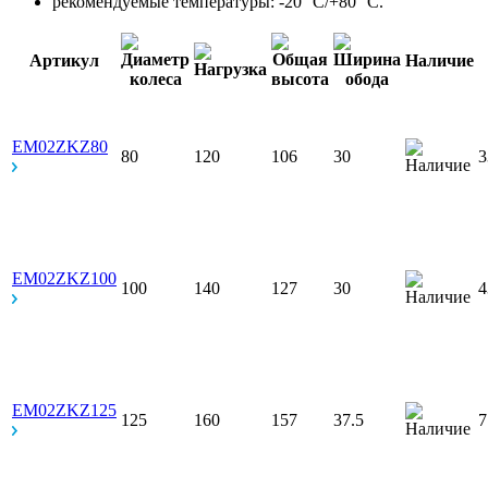
рекомендуемые температуры: -20 °С/+80 °С.
Артикул
Наличие
EM02ZKZ80
80
120
106
30
EM02ZKZ100
100
140
127
30
EM02ZKZ125
125
160
157
37.5