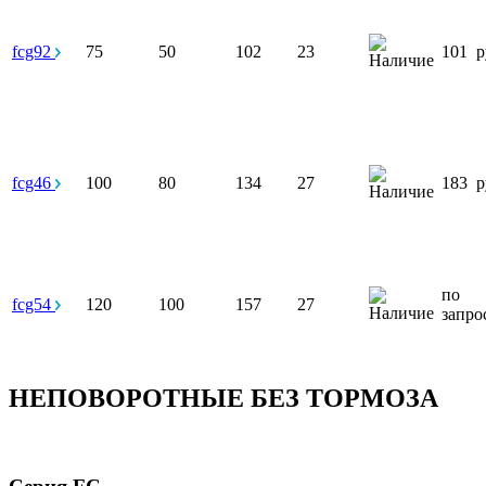
fcg92
75
50
102
23
101
р
fcg46
100
80
134
27
183
р
по
fcg54
120
100
157
27
запро
НЕПОВОРОТНЫЕ БЕЗ ТОРМОЗА