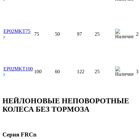
EP02MKT75
75
50
97
25
2
EP02MKT100
100
60
122
25
3
НЕЙЛОНОВЫЕ НЕПОВОРОТНЫЕ
КОЛЕСА БЕЗ ТОРМОЗА
Серия FRCn