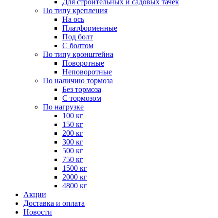
Для строительных и садовых тачек
По типу крепления
На ось
Платформенные
Под болт
С болтом
По типу кронштейна
Поворотные
Неповоротные
По наличию тормоза
Без тормоза
С тормозом
По нагрузке
100 кг
150 кг
200 кг
300 кг
500 кг
750 кг
1500 кг
2000 кг
4800 кг
Акции
Доставка и оплата
Новости