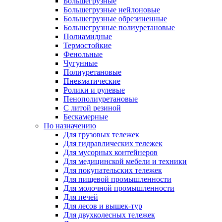
Большегрузные
Большегрузные нейлоновые
Большегрузные обрезиненные
Большегрузные полиуретановые
Полиамидные
Термостойкие
Фенольные
Чугунные
Полиуретановые
Пневматические
Ролики и рулевые
Пенополиуретановые
С литой резиной
Бескамерные
По назначению
Для грузовых тележек
Для гидравлических тележек
Для мусорных контейнеров
Для медицинской мебели и техники
Для покупательских тележек
Для пищевой промышленности
Для молочной промышленности
Для печей
Для лесов и вышек-тур
Для двухколесных тележек