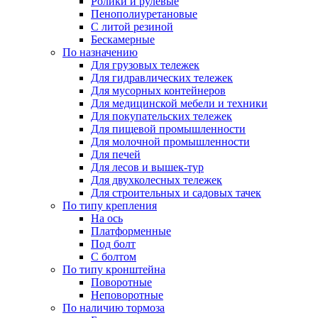
Ролики и рулевые
Пенополиуретановые
С литой резиной
Бескамерные
По назначению
Для грузовых тележек
Для гидравлических тележек
Для мусорных контейнеров
Для медицинской мебели и техники
Для покупательских тележек
Для пищевой промышленности
Для молочной промышленности
Для печей
Для лесов и вышек-тур
Для двухколесных тележек
Для строительных и садовых тачек
По типу крепления
На ось
Платформенные
Под болт
С болтом
По типу кронштейна
Поворотные
Неповоротные
По наличию тормоза