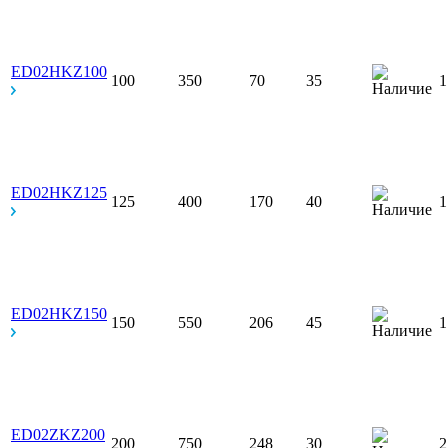
ED02HKZ100
100
350
70
35
1
ED02HKZ125
125
400
170
40
1
ED02HKZ150
150
550
206
45
1
ED02ZKZ200
200
750
248
30
2