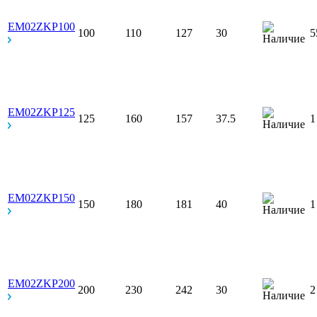
EM02ZKP100
100
110
127
30
5
EM02ZKP125
125
160
157
37.5
1
EM02ZKP150
150
180
181
40
1
EM02ZKP200
200
230
242
30
2