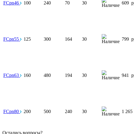
FCpn46
100
240
70
30
609
р
FCpn55
125
300
164
30
799
р
FCpn63
160
480
194
30
941
р
FCpn80
200
500
240
30
1 265
Остались вопросы?