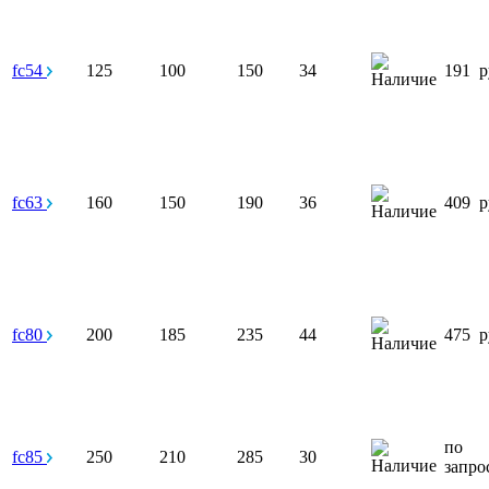
fc54
125
100
150
34
191
р
fc63
160
150
190
36
409
р
fc80
200
185
235
44
475
р
по
fc85
250
210
285
30
запро