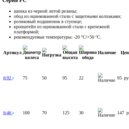
Серия FC
шинка из черной литой резины;
обод из оцинкованной стали с защитными колпаками;
роликовый подшипник в ступице;
кронштейн из оцинкованной стали с крепежной
платформой;
рекомендуемые температуры: -20 °С/+50 °С.
Артикул
Наличие
Цен
fc92
75
50
95
22
95
ру
fc46
100
70
125
30
147
р