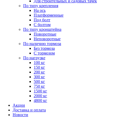
Для строительных и садовых тачек
По типу крепления
На ось
Платформенные
Под болт
С болтом
По типу кронштейна
Поворотные
Неповоротные
По наличию тормоза
Без тормоза
С тормозом
По нагрузке
100 кг
150 кг
200 кг
300 кг
500 кг
750 кг
1500 кг
2000 кг
4800 кг
Акции
Доставка и оплата
Новости