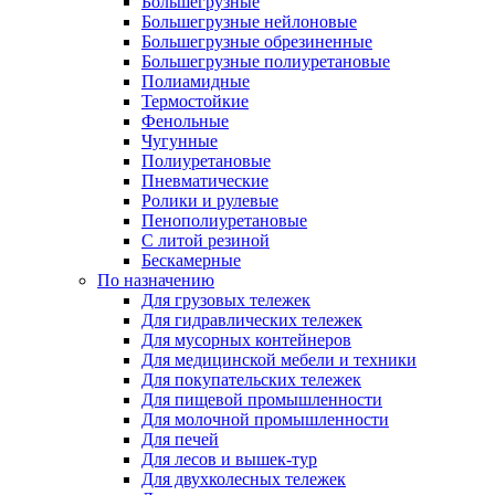
Большегрузные
Большегрузные нейлоновые
Большегрузные обрезиненные
Большегрузные полиуретановые
Полиамидные
Термостойкие
Фенольные
Чугунные
Полиуретановые
Пневматические
Ролики и рулевые
Пенополиуретановые
С литой резиной
Бескамерные
По назначению
Для грузовых тележек
Для гидравлических тележек
Для мусорных контейнеров
Для медицинской мебели и техники
Для покупательских тележек
Для пищевой промышленности
Для молочной промышленности
Для печей
Для лесов и вышек-тур
Для двухколесных тележек