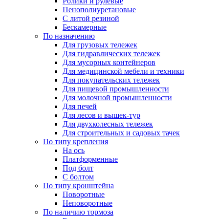
Ролики и рулевые
Пенополиуретановые
С литой резиной
Бескамерные
По назначению
Для грузовых тележек
Для гидравлических тележек
Для мусорных контейнеров
Для медицинской мебели и техники
Для покупательских тележек
Для пищевой промышленности
Для молочной промышленности
Для печей
Для лесов и вышек-тур
Для двухколесных тележек
Для строительных и садовых тачек
По типу крепления
На ось
Платформенные
Под болт
С болтом
По типу кронштейна
Поворотные
Неповоротные
По наличию тормоза