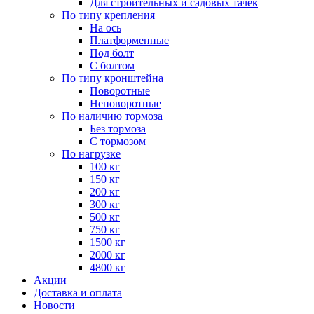
Для строительных и садовых тачек
По типу крепления
На ось
Платформенные
Под болт
С болтом
По типу кронштейна
Поворотные
Неповоротные
По наличию тормоза
Без тормоза
С тормозом
По нагрузке
100 кг
150 кг
200 кг
300 кг
500 кг
750 кг
1500 кг
2000 кг
4800 кг
Акции
Доставка и оплата
Новости