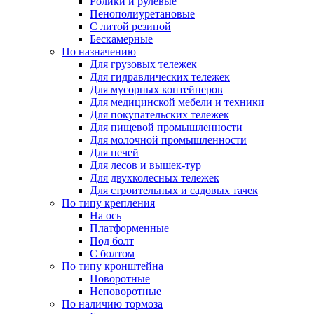
Ролики и рулевые
Пенополиуретановые
С литой резиной
Бескамерные
По назначению
Для грузовых тележек
Для гидравлических тележек
Для мусорных контейнеров
Для медицинской мебели и техники
Для покупательских тележек
Для пищевой промышленности
Для молочной промышленности
Для печей
Для лесов и вышек-тур
Для двухколесных тележек
Для строительных и садовых тачек
По типу крепления
На ось
Платформенные
Под болт
С болтом
По типу кронштейна
Поворотные
Неповоротные
По наличию тормоза