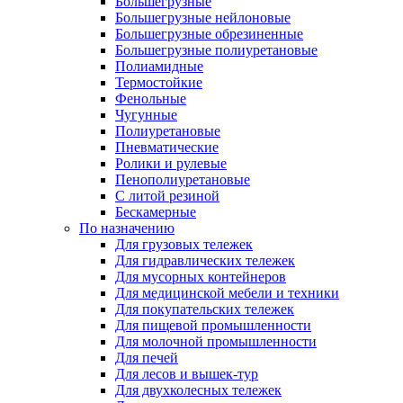
Большегрузные
Большегрузные нейлоновые
Большегрузные обрезиненные
Большегрузные полиуретановые
Полиамидные
Термостойкие
Фенольные
Чугунные
Полиуретановые
Пневматические
Ролики и рулевые
Пенополиуретановые
С литой резиной
Бескамерные
По назначению
Для грузовых тележек
Для гидравлических тележек
Для мусорных контейнеров
Для медицинской мебели и техники
Для покупательских тележек
Для пищевой промышленности
Для молочной промышленности
Для печей
Для лесов и вышек-тур
Для двухколесных тележек