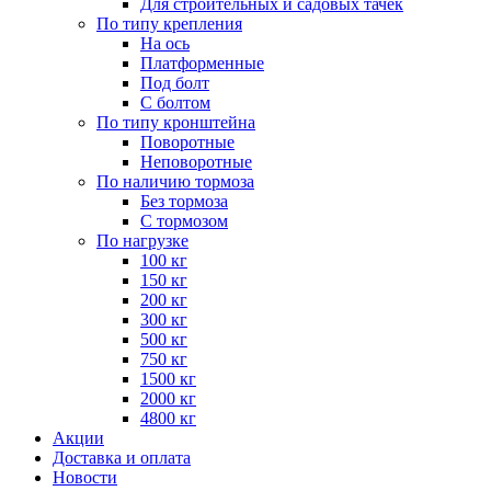
Для строительных и садовых тачек
По типу крепления
На ось
Платформенные
Под болт
С болтом
По типу кронштейна
Поворотные
Неповоротные
По наличию тормоза
Без тормоза
С тормозом
По нагрузке
100 кг
150 кг
200 кг
300 кг
500 кг
750 кг
1500 кг
2000 кг
4800 кг
Акции
Доставка и оплата
Новости