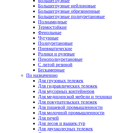
Большегрузные
Большегрузные нейлоновые
Большегрузные обрезиненные
Большегрузные полиуретановые
Полиамидные
Термостойкие
Фенольные
Чугунные
Полиуретановые
Пневматические
Ролики и рулевые
Пенополиуретановые
С литой резиной
Бескамерные
По назначению
Для грузовых тележек
Для гидравлических тележек
Для мусорных контейнеров
Для медицинской мебели и техники
Для покупательских тележек
Для пищевой промышленности
Для молочной промышленности
Для печей
Для лесов и вышек-тур
Для двухколесных тележек