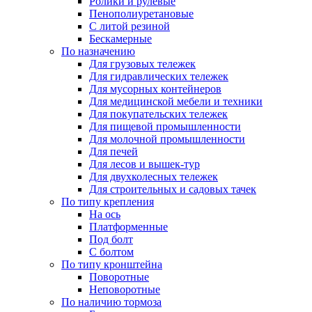
Ролики и рулевые
Пенополиуретановые
С литой резиной
Бескамерные
По назначению
Для грузовых тележек
Для гидравлических тележек
Для мусорных контейнеров
Для медицинской мебели и техники
Для покупательских тележек
Для пищевой промышленности
Для молочной промышленности
Для печей
Для лесов и вышек-тур
Для двухколесных тележек
Для строительных и садовых тачек
По типу крепления
На ось
Платформенные
Под болт
С болтом
По типу кронштейна
Поворотные
Неповоротные
По наличию тормоза