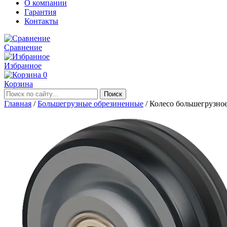
О компании
Гарантия
Контакты
Сравнение
Избранное
0
Корзина
Главная
/
Большегрузные обрезиненные
/
Колесо большегрузно