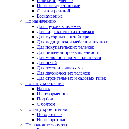
Ролики и рулевые
Пенополиуретановые
С литой резиной
Бескамерные
По назначению
Для грузовых тележек
Для гидравлических тележек
Для мусорных контейнеров
Для медицинской мебели и техники
Для покупательских тележек
Для пищевой промышленности
Для молочной промышленности
Для печей
Для лесов и вышек-тур
Для двухколесных тележек
Для строительных и садовых тачек
По типу крепления
На ось
Платформенные
Под болт
С болтом
По типу кронштейна
Поворотные
Неповоротные
По наличию тормоза