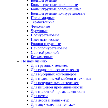
Большегрузные
Большегрузные нейлоновые
Большегрузные обрезиненные
Большегрузные полиуретановые
Полиамидные
Термостойкие
Фенольные
Чугунные
Полиуретановые
Пневматические
Ролики и рулевые
Пенополиуретановые
С литой резиной
Бескамерные
По назначению
Для грузовых тележек
Для гидравлических тележек
Для мусорных контейнеров
Для медицинской мебели и техники
Для покупательских тележек
Для пищевой промышленности
Для молочной промышленности
Для печей
Для лесов и вышек-тур
Для двухколесных тележек