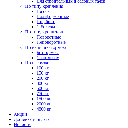
Для строительных и садовых тачек
По типу крепления
На ось
Платформенные
Под болт
С болтом
По типу кронштейна
Поворотные
Неповоротные
По наличию тормоза
Без тормоза
С тормозом
По нагрузке
100 кг
150 кг
200 кг
300 кг
500 кг
750 кг
1500 кг
2000 кг
4800 кг
Акции
Доставка и оплата
Новости