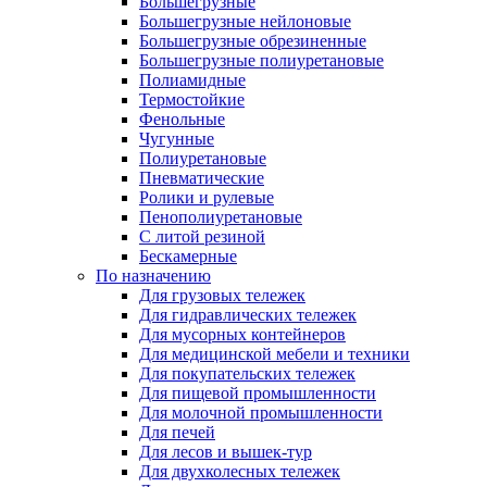
Большегрузные
Большегрузные нейлоновые
Большегрузные обрезиненные
Большегрузные полиуретановые
Полиамидные
Термостойкие
Фенольные
Чугунные
Полиуретановые
Пневматические
Ролики и рулевые
Пенополиуретановые
С литой резиной
Бескамерные
По назначению
Для грузовых тележек
Для гидравлических тележек
Для мусорных контейнеров
Для медицинской мебели и техники
Для покупательских тележек
Для пищевой промышленности
Для молочной промышленности
Для печей
Для лесов и вышек-тур
Для двухколесных тележек