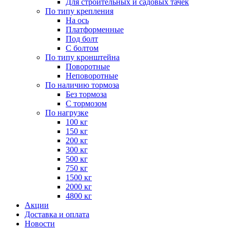
Для строительных и садовых тачек
По типу крепления
На ось
Платформенные
Под болт
С болтом
По типу кронштейна
Поворотные
Неповоротные
По наличию тормоза
Без тормоза
С тормозом
По нагрузке
100 кг
150 кг
200 кг
300 кг
500 кг
750 кг
1500 кг
2000 кг
4800 кг
Акции
Доставка и оплата
Новости