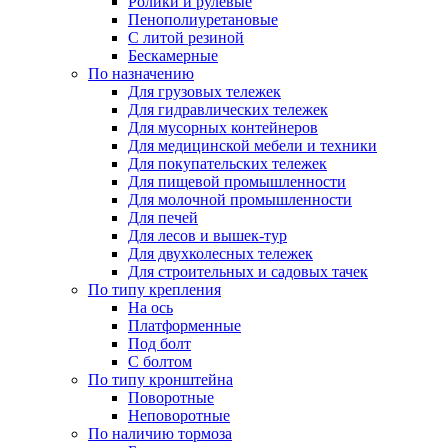
Ролики и рулевые
Пенополиуретановые
С литой резиной
Бескамерные
По назначению
Для грузовых тележек
Для гидравлических тележек
Для мусорных контейнеров
Для медицинской мебели и техники
Для покупательских тележек
Для пищевой промышленности
Для молочной промышленности
Для печей
Для лесов и вышек-тур
Для двухколесных тележек
Для строительных и садовых тачек
По типу крепления
На ось
Платформенные
Под болт
С болтом
По типу кронштейна
Поворотные
Неповоротные
По наличию тормоза