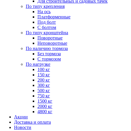
Для строительных и садовых тачек
По типу крепления
На ось
Платформенные
Под болт
С болтом
По типу кронштейна
Поворотные
Неповоротные
По наличию тормоза
Без тормоза
С тормозом
По нагрузке
100 кг
150 кг
200 кг
300 кг
500 кг
750 кг
1500 кг
2000 кг
4800 кг
Акции
Доставка и оплата
Новости