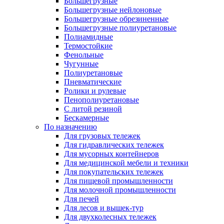
Большегрузные
Большегрузные нейлоновые
Большегрузные обрезиненные
Большегрузные полиуретановые
Полиамидные
Термостойкие
Фенольные
Чугунные
Полиуретановые
Пневматические
Ролики и рулевые
Пенополиуретановые
С литой резиной
Бескамерные
По назначению
Для грузовых тележек
Для гидравлических тележек
Для мусорных контейнеров
Для медицинской мебели и техники
Для покупательских тележек
Для пищевой промышленности
Для молочной промышленности
Для печей
Для лесов и вышек-тур
Для двухколесных тележек