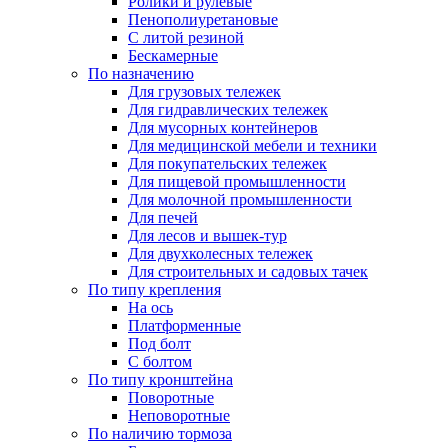
Ролики и рулевые
Пенополиуретановые
С литой резиной
Бескамерные
По назначению
Для грузовых тележек
Для гидравлических тележек
Для мусорных контейнеров
Для медицинской мебели и техники
Для покупательских тележек
Для пищевой промышленности
Для молочной промышленности
Для печей
Для лесов и вышек-тур
Для двухколесных тележек
Для строительных и садовых тачек
По типу крепления
На ось
Платформенные
Под болт
С болтом
По типу кронштейна
Поворотные
Неповоротные
По наличию тормоза