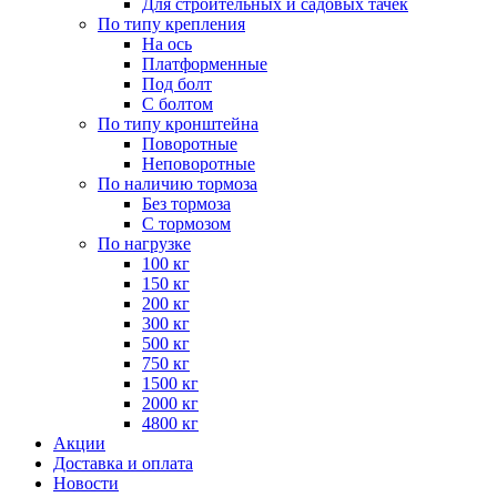
Для строительных и садовых тачек
По типу крепления
На ось
Платформенные
Под болт
С болтом
По типу кронштейна
Поворотные
Неповоротные
По наличию тормоза
Без тормоза
С тормозом
По нагрузке
100 кг
150 кг
200 кг
300 кг
500 кг
750 кг
1500 кг
2000 кг
4800 кг
Акции
Доставка и оплата
Новости