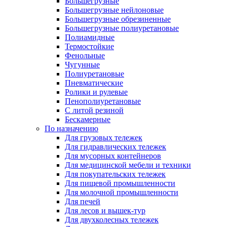
Большегрузные
Большегрузные нейлоновые
Большегрузные обрезиненные
Большегрузные полиуретановые
Полиамидные
Термостойкие
Фенольные
Чугунные
Полиуретановые
Пневматические
Ролики и рулевые
Пенополиуретановые
С литой резиной
Бескамерные
По назначению
Для грузовых тележек
Для гидравлических тележек
Для мусорных контейнеров
Для медицинской мебели и техники
Для покупательских тележек
Для пищевой промышленности
Для молочной промышленности
Для печей
Для лесов и вышек-тур
Для двухколесных тележек