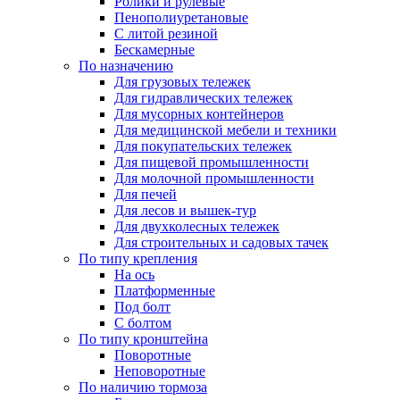
Ролики и рулевые
Пенополиуретановые
С литой резиной
Бескамерные
По назначению
Для грузовых тележек
Для гидравлических тележек
Для мусорных контейнеров
Для медицинской мебели и техники
Для покупательских тележек
Для пищевой промышленности
Для молочной промышленности
Для печей
Для лесов и вышек-тур
Для двухколесных тележек
Для строительных и садовых тачек
По типу крепления
На ось
Платформенные
Под болт
С болтом
По типу кронштейна
Поворотные
Неповоротные
По наличию тормоза