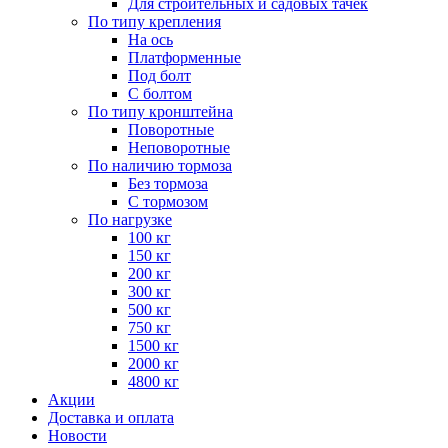
Для строительных и садовых тачек
По типу крепления
На ось
Платформенные
Под болт
С болтом
По типу кронштейна
Поворотные
Неповоротные
По наличию тормоза
Без тормоза
С тормозом
По нагрузке
100 кг
150 кг
200 кг
300 кг
500 кг
750 кг
1500 кг
2000 кг
4800 кг
Акции
Доставка и оплата
Новости