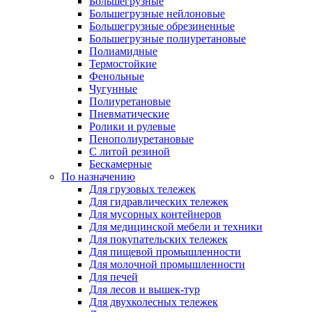
Большегрузные
Большегрузные нейлоновые
Большегрузные обрезиненные
Большегрузные полиуретановые
Полиамидные
Термостойкие
Фенольные
Чугунные
Полиуретановые
Пневматические
Ролики и рулевые
Пенополиуретановые
С литой резиной
Бескамерные
По назначению
Для грузовых тележек
Для гидравлических тележек
Для мусорных контейнеров
Для медицинской мебели и техники
Для покупательских тележек
Для пищевой промышленности
Для молочной промышленности
Для печей
Для лесов и вышек-тур
Для двухколесных тележек