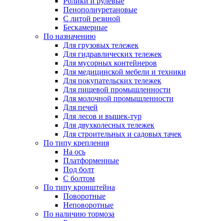
Ролики и рулевые
Пенополиуретановые
С литой резиной
Бескамерные
По назначению
Для грузовых тележек
Для гидравлических тележек
Для мусорных контейнеров
Для медицинской мебели и техники
Для покупательских тележек
Для пищевой промышленности
Для молочной промышленности
Для печей
Для лесов и вышек-тур
Для двухколесных тележек
Для строительных и садовых тачек
По типу крепления
На ось
Платформенные
Под болт
С болтом
По типу кронштейна
Поворотные
Неповоротные
По наличию тормоза