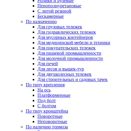
Ролики и рулевые
Пенополиуретановые
С литой резиной
Бескамерные
По назначению
Для грузовых тележек
Для гидравлических тележек
Для мусорных контейнеров
Для медицинской мебели и техники
Для покупательских тележек
Для пищевой промышленности
Для молочной промышленности
Для печей
Для лесов и вышек-тур
Для двухколесных тележек
Для строительных и садовых тачек
По типу крепления
На ось
Платформенные
Под болт
С болтом
По типу кронштейна
Поворотные
Неповоротные
По наличию тормоза