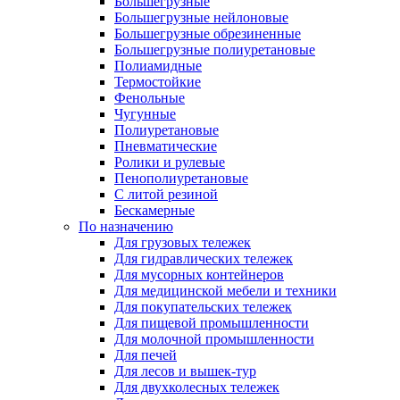
Большегрузные
Большегрузные нейлоновые
Большегрузные обрезиненные
Большегрузные полиуретановые
Полиамидные
Термостойкие
Фенольные
Чугунные
Полиуретановые
Пневматические
Ролики и рулевые
Пенополиуретановые
С литой резиной
Бескамерные
По назначению
Для грузовых тележек
Для гидравлических тележек
Для мусорных контейнеров
Для медицинской мебели и техники
Для покупательских тележек
Для пищевой промышленности
Для молочной промышленности
Для печей
Для лесов и вышек-тур
Для двухколесных тележек