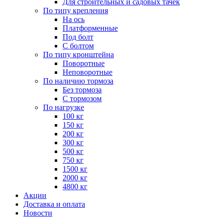
Для строительных и садовых тачек
По типу крепления
На ось
Платформенные
Под болт
С болтом
По типу кронштейна
Поворотные
Неповоротные
По наличию тормоза
Без тормоза
С тормозом
По нагрузке
100 кг
150 кг
200 кг
300 кг
500 кг
750 кг
1500 кг
2000 кг
4800 кг
Акции
Доставка и оплата
Новости