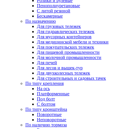
Ролики и рулевые
Пенополиуретановые
С литой резиной
Бескамерные
По назначению
Для грузовых тележек
Для гидравлических тележек
Для мусорных контейнеров
Для медицинской мебели и техники
Для покупательских тележек
Для пищевой промышленности
Для молочной промышленности
Для печей
Для лесов и вышек-тур
Для двухколесных тележек
Для строительных и садовых тачек
По типу крепления
На ось
Платформенные
Под болт
С болтом
По типу кронштейна
Поворотные
Неповоротные
По наличию тормоза