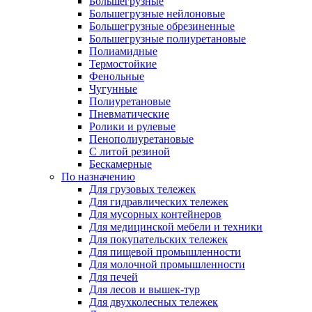
Большегрузные
Большегрузные нейлоновые
Большегрузные обрезиненные
Большегрузные полиуретановые
Полиамидные
Термостойкие
Фенольные
Чугунные
Полиуретановые
Пневматические
Ролики и рулевые
Пенополиуретановые
С литой резиной
Бескамерные
По назначению
Для грузовых тележек
Для гидравлических тележек
Для мусорных контейнеров
Для медицинской мебели и техники
Для покупательских тележек
Для пищевой промышленности
Для молочной промышленности
Для печей
Для лесов и вышек-тур
Для двухколесных тележек