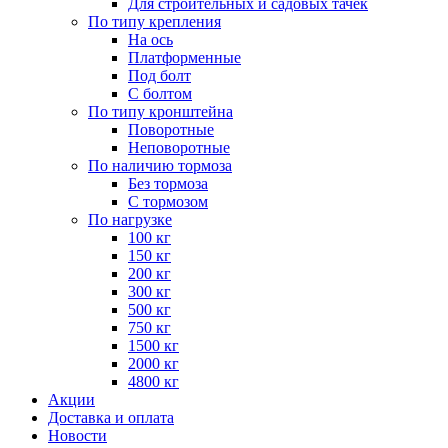
Для строительных и садовых тачек
По типу крепления
На ось
Платформенные
Под болт
С болтом
По типу кронштейна
Поворотные
Неповоротные
По наличию тормоза
Без тормоза
С тормозом
По нагрузке
100 кг
150 кг
200 кг
300 кг
500 кг
750 кг
1500 кг
2000 кг
4800 кг
Акции
Доставка и оплата
Новости