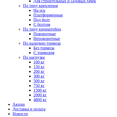
Для строительных и садовых тачек
По типу крепления
На ось
Платформенные
Под болт
С болтом
По типу кронштейна
Поворотные
Неповоротные
По наличию тормоза
Без тормоза
С тормозом
По нагрузке
100 кг
150 кг
200 кг
300 кг
500 кг
750 кг
1500 кг
2000 кг
4800 кг
Акции
Доставка и оплата
Новости