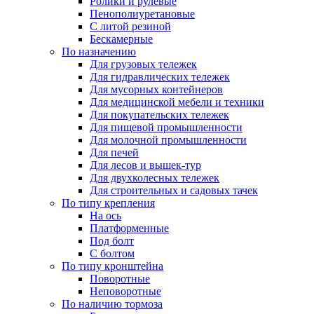
Ролики и рулевые
Пенополиуретановые
С литой резиной
Бескамерные
По назначению
Для грузовых тележек
Для гидравлических тележек
Для мусорных контейнеров
Для медицинской мебели и техники
Для покупательских тележек
Для пищевой промышленности
Для молочной промышленности
Для печей
Для лесов и вышек-тур
Для двухколесных тележек
Для строительных и садовых тачек
По типу крепления
На ось
Платформенные
Под болт
С болтом
По типу кронштейна
Поворотные
Неповоротные
По наличию тормоза