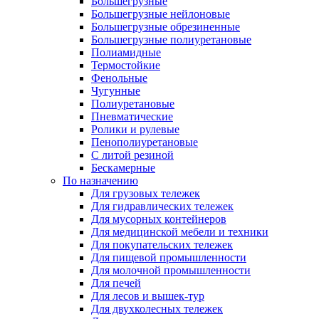
Большегрузные
Большегрузные нейлоновые
Большегрузные обрезиненные
Большегрузные полиуретановые
Полиамидные
Термостойкие
Фенольные
Чугунные
Полиуретановые
Пневматические
Ролики и рулевые
Пенополиуретановые
С литой резиной
Бескамерные
По назначению
Для грузовых тележек
Для гидравлических тележек
Для мусорных контейнеров
Для медицинской мебели и техники
Для покупательских тележек
Для пищевой промышленности
Для молочной промышленности
Для печей
Для лесов и вышек-тур
Для двухколесных тележек