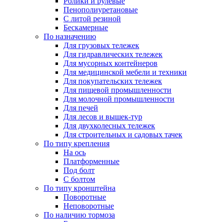
Ролики и рулевые
Пенополиуретановые
С литой резиной
Бескамерные
По назначению
Для грузовых тележек
Для гидравлических тележек
Для мусорных контейнеров
Для медицинской мебели и техники
Для покупательских тележек
Для пищевой промышленности
Для молочной промышленности
Для печей
Для лесов и вышек-тур
Для двухколесных тележек
Для строительных и садовых тачек
По типу крепления
На ось
Платформенные
Под болт
С болтом
По типу кронштейна
Поворотные
Неповоротные
По наличию тормоза