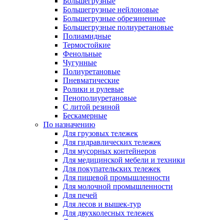
Большегрузные
Большегрузные нейлоновые
Большегрузные обрезиненные
Большегрузные полиуретановые
Полиамидные
Термостойкие
Фенольные
Чугунные
Полиуретановые
Пневматические
Ролики и рулевые
Пенополиуретановые
С литой резиной
Бескамерные
По назначению
Для грузовых тележек
Для гидравлических тележек
Для мусорных контейнеров
Для медицинской мебели и техники
Для покупательских тележек
Для пищевой промышленности
Для молочной промышленности
Для печей
Для лесов и вышек-тур
Для двухколесных тележек