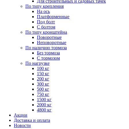
Для строительных и садовых тачек
По типу крепления
На ось
Платформенные
Под болт
С болтом
По типу кронштейна
Поворотные
Неповоротные
По наличию тормоза
Без тормоза
С тормозом
По нагрузке
100 кг
150 кг
200 кг
300 кг
500 кг
750 кг
1500 кг
2000 кг
4800 кг
Акции
Доставка и оплата
Новости