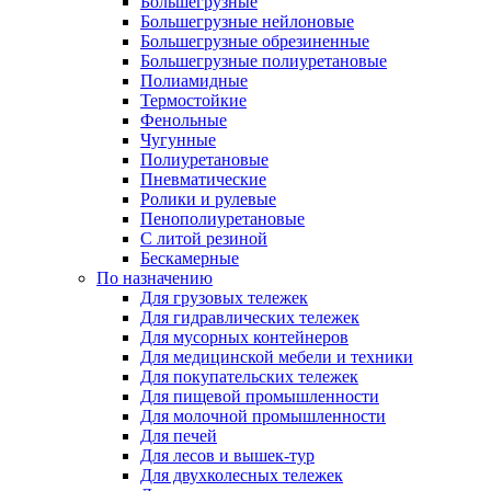
Большегрузные
Большегрузные нейлоновые
Большегрузные обрезиненные
Большегрузные полиуретановые
Полиамидные
Термостойкие
Фенольные
Чугунные
Полиуретановые
Пневматические
Ролики и рулевые
Пенополиуретановые
С литой резиной
Бескамерные
По назначению
Для грузовых тележек
Для гидравлических тележек
Для мусорных контейнеров
Для медицинской мебели и техники
Для покупательских тележек
Для пищевой промышленности
Для молочной промышленности
Для печей
Для лесов и вышек-тур
Для двухколесных тележек