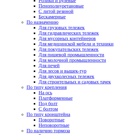
Ролики и рулевые
Пенополиуретановые
С литой резиной
Бескамерные
По назначению
Для грузовых тележек
Для гидравлических тележек
Для мусорных контейнеров
Для медицинской мебели и техники
Для покупательских тележек
Для пищевой промышленности
Для молочной промышленности
Для печей
Для лесов и вышек-тур
Для двухколесных тележек
Для строительных и садовых тачек
По типу крепления
На ось
Платформенные
Под болт
С болтом
По типу кронштейна
Поворотные
Неповоротные
По наличию тормоза