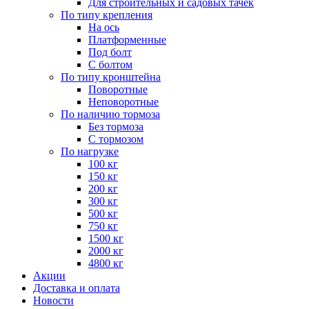
Для строительных и садовых тачек
По типу крепления
На ось
Платформенные
Под болт
С болтом
По типу кронштейна
Поворотные
Неповоротные
По наличию тормоза
Без тормоза
С тормозом
По нагрузке
100 кг
150 кг
200 кг
300 кг
500 кг
750 кг
1500 кг
2000 кг
4800 кг
Акции
Доставка и оплата
Новости