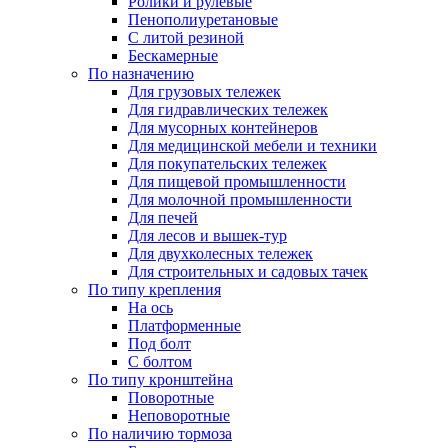
Ролики и рулевые
Пенополиуретановые
С литой резиной
Бескамерные
По назначению
Для грузовых тележек
Для гидравлических тележек
Для мусорных контейнеров
Для медицинской мебели и техники
Для покупательских тележек
Для пищевой промышленности
Для молочной промышленности
Для печей
Для лесов и вышек-тур
Для двухколесных тележек
Для строительных и садовых тачек
По типу крепления
На ось
Платформенные
Под болт
С болтом
По типу кронштейна
Поворотные
Неповоротные
По наличию тормоза