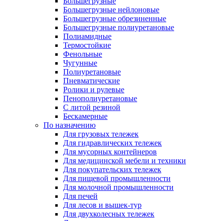
Большегрузные
Большегрузные нейлоновые
Большегрузные обрезиненные
Большегрузные полиуретановые
Полиамидные
Термостойкие
Фенольные
Чугунные
Полиуретановые
Пневматические
Ролики и рулевые
Пенополиуретановые
С литой резиной
Бескамерные
По назначению
Для грузовых тележек
Для гидравлических тележек
Для мусорных контейнеров
Для медицинской мебели и техники
Для покупательских тележек
Для пищевой промышленности
Для молочной промышленности
Для печей
Для лесов и вышек-тур
Для двухколесных тележек