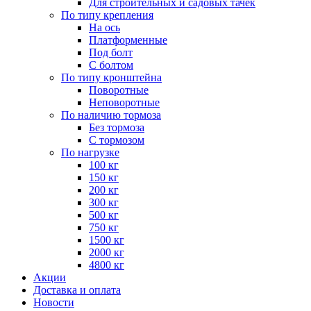
Для строительных и садовых тачек
По типу крепления
На ось
Платформенные
Под болт
С болтом
По типу кронштейна
Поворотные
Неповоротные
По наличию тормоза
Без тормоза
С тормозом
По нагрузке
100 кг
150 кг
200 кг
300 кг
500 кг
750 кг
1500 кг
2000 кг
4800 кг
Акции
Доставка и оплата
Новости