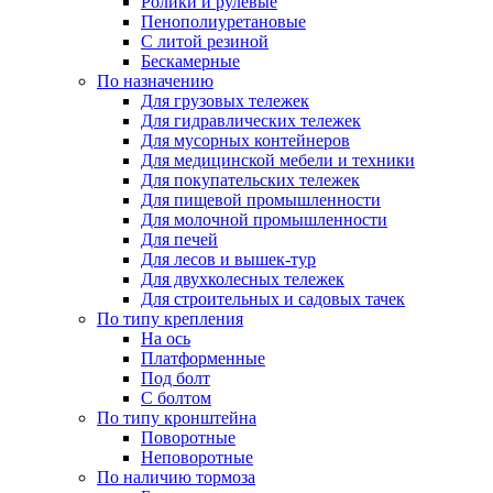
Ролики и рулевые
Пенополиуретановые
С литой резиной
Бескамерные
По назначению
Для грузовых тележек
Для гидравлических тележек
Для мусорных контейнеров
Для медицинской мебели и техники
Для покупательских тележек
Для пищевой промышленности
Для молочной промышленности
Для печей
Для лесов и вышек-тур
Для двухколесных тележек
Для строительных и садовых тачек
По типу крепления
На ось
Платформенные
Под болт
С болтом
По типу кронштейна
Поворотные
Неповоротные
По наличию тормоза