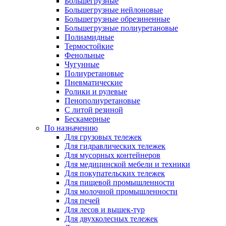
Большегрузные
Большегрузные нейлоновые
Большегрузные обрезиненные
Большегрузные полиуретановые
Полиамидные
Термостойкие
Фенольные
Чугунные
Полиуретановые
Пневматические
Ролики и рулевые
Пенополиуретановые
С литой резиной
Бескамерные
По назначению
Для грузовых тележек
Для гидравлических тележек
Для мусорных контейнеров
Для медицинской мебели и техники
Для покупательских тележек
Для пищевой промышленности
Для молочной промышленности
Для печей
Для лесов и вышек-тур
Для двухколесных тележек