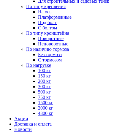
Для строительных и садовых тачек
По типу крепления
На ось
Платформенные
Под болт
С болтом
По типу кронштейна
Поворотные
Неповоротные
По наличию тормоза
Без тормоза
С тормозом
По нагрузке
100 кг
150 кг
200 кг
300 кг
500 кг
750 кг
1500 кг
2000 кг
4800 кг
Акции
Доставка и оплата
Новости