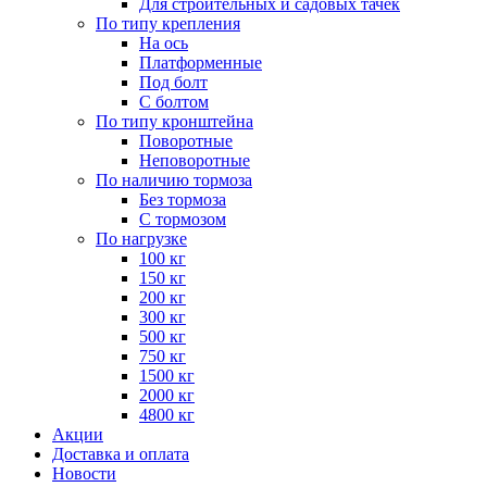
Для строительных и садовых тачек
По типу крепления
На ось
Платформенные
Под болт
С болтом
По типу кронштейна
Поворотные
Неповоротные
По наличию тормоза
Без тормоза
С тормозом
По нагрузке
100 кг
150 кг
200 кг
300 кг
500 кг
750 кг
1500 кг
2000 кг
4800 кг
Акции
Доставка и оплата
Новости