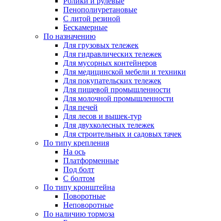
Ролики и рулевые
Пенополиуретановые
С литой резиной
Бескамерные
По назначению
Для грузовых тележек
Для гидравлических тележек
Для мусорных контейнеров
Для медицинской мебели и техники
Для покупательских тележек
Для пищевой промышленности
Для молочной промышленности
Для печей
Для лесов и вышек-тур
Для двухколесных тележек
Для строительных и садовых тачек
По типу крепления
На ось
Платформенные
Под болт
С болтом
По типу кронштейна
Поворотные
Неповоротные
По наличию тормоза