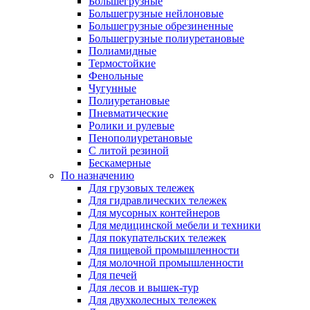
Большегрузные
Большегрузные нейлоновые
Большегрузные обрезиненные
Большегрузные полиуретановые
Полиамидные
Термостойкие
Фенольные
Чугунные
Полиуретановые
Пневматические
Ролики и рулевые
Пенополиуретановые
С литой резиной
Бескамерные
По назначению
Для грузовых тележек
Для гидравлических тележек
Для мусорных контейнеров
Для медицинской мебели и техники
Для покупательских тележек
Для пищевой промышленности
Для молочной промышленности
Для печей
Для лесов и вышек-тур
Для двухколесных тележек