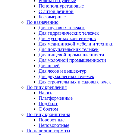
Ролики и рулевые
Пенополиуретановые
С литой резиной
Бескамерные
По назначению
Для грузовых тележек
Для гидравлических тележек
Для мусорных контейнеров
Для медицинской мебели и техники
Для покупательских тележек
Для пищевой промышленности
Для молочной промышленности
Для печей
Для лесов и вышек-тур
Для двухколесных тележек
Для строительных и садовых тачек
По типу крепления
На ось
Платформенные
Под болт
С болтом
По типу кронштейна
Поворотные
Неповоротные
По наличию тормоза