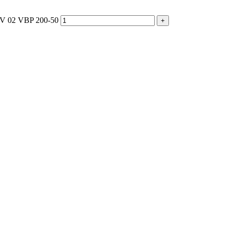
EV 02 VBP 200-50
+