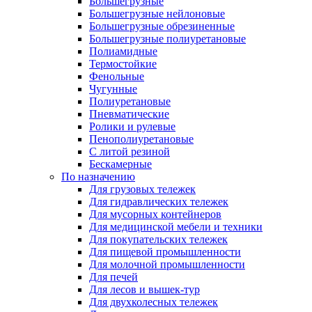
Большегрузные
Большегрузные нейлоновые
Большегрузные обрезиненные
Большегрузные полиуретановые
Полиамидные
Термостойкие
Фенольные
Чугунные
Полиуретановые
Пневматические
Ролики и рулевые
Пенополиуретановые
С литой резиной
Бескамерные
По назначению
Для грузовых тележек
Для гидравлических тележек
Для мусорных контейнеров
Для медицинской мебели и техники
Для покупательских тележек
Для пищевой промышленности
Для молочной промышленности
Для печей
Для лесов и вышек-тур
Для двухколесных тележек