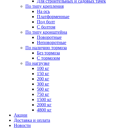
Для строительных и садовых тачек
По типу крепления
На ось
Платформенные
Под болт
С болтом
По типу кронштейна
Поворотные
Неповоротные
По наличию тормоза
Без тормоза
С тормозом
По нагрузке
100 кг
150 кг
200 кг
300 кг
500 кг
750 кг
1500 кг
2000 кг
4800 кг
Акции
Доставка и оплата
Новости