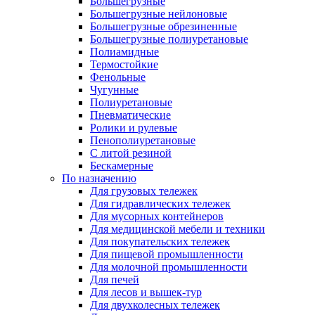
Большегрузные
Большегрузные нейлоновые
Большегрузные обрезиненные
Большегрузные полиуретановые
Полиамидные
Термостойкие
Фенольные
Чугунные
Полиуретановые
Пневматические
Ролики и рулевые
Пенополиуретановые
С литой резиной
Бескамерные
По назначению
Для грузовых тележек
Для гидравлических тележек
Для мусорных контейнеров
Для медицинской мебели и техники
Для покупательских тележек
Для пищевой промышленности
Для молочной промышленности
Для печей
Для лесов и вышек-тур
Для двухколесных тележек