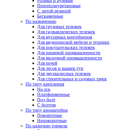
Ролики и рулевые
Пенополиуретановые
С литой резиной
Бескамерные
По назначению
Для грузовых тележек
Для гидравлических тележек
Для мусорных контейнеров
Для медицинской мебели и техники
Для покупательских тележек
Для пищевой промышленности
Для молочной промышленности
Для печей
Для лесов и вышек-тур
Для двухколесных тележек
Для строительных и садовых тачек
По типу крепления
На ось
Платформенные
Под болт
С болтом
По типу кронштейна
Поворотные
Неповоротные
По наличию тормоза