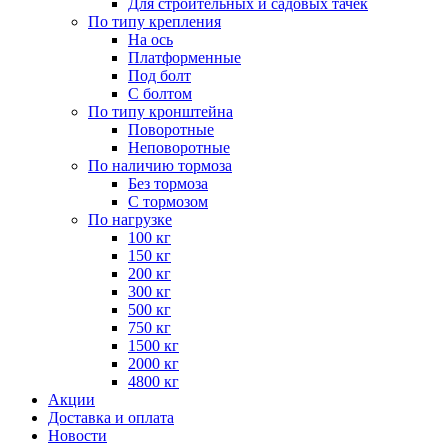
Для строительных и садовых тачек
По типу крепления
На ось
Платформенные
Под болт
С болтом
По типу кронштейна
Поворотные
Неповоротные
По наличию тормоза
Без тормоза
С тормозом
По нагрузке
100 кг
150 кг
200 кг
300 кг
500 кг
750 кг
1500 кг
2000 кг
4800 кг
Акции
Доставка и оплата
Новости