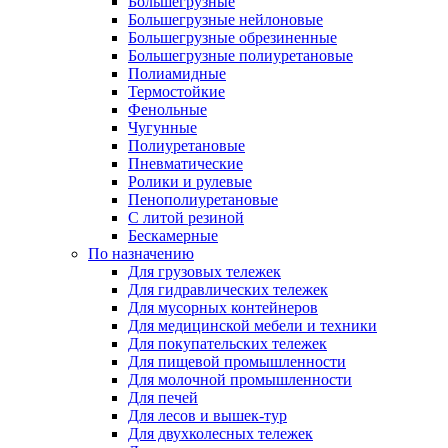
Большегрузные
Большегрузные нейлоновые
Большегрузные обрезиненные
Большегрузные полиуретановые
Полиамидные
Термостойкие
Фенольные
Чугунные
Полиуретановые
Пневматические
Ролики и рулевые
Пенополиуретановые
С литой резиной
Бескамерные
По назначению
Для грузовых тележек
Для гидравлических тележек
Для мусорных контейнеров
Для медицинской мебели и техники
Для покупательских тележек
Для пищевой промышленности
Для молочной промышленности
Для печей
Для лесов и вышек-тур
Для двухколесных тележек