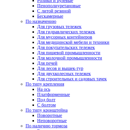
Ролики и рулевые
Пенополиуретановые
С литой резиной
Бескамерные
По назначению
Для грузовых тележек
Для гидравлических тележек
Для мусорных контейнеров
Для медицинской мебели и техники
Для покупательских тележек
Для пищевой промышленности
Для молочной промышленности
Для печей
Для лесов и вышек-тур
Для двухколесных тележек
Для строительных и садовых тачек
По типу крепления
На ось
Платформенные
Под болт
С болтом
По типу кронштейна
Поворотные
Неповоротные
По наличию тормоза