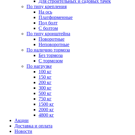
Для строительных и садовых тачек
По типу крепления
На ось
Платформенные
Под болт
С болтом
По типу кронштейна
Поворотные
Неповоротные
По наличию тормоза
Без тормоза
С тормозом
По нагрузке
100 кг
150 кг
200 кг
300 кг
500 кг
750 кг
1500 кг
2000 кг
4800 кг
Акции
Доставка и оплата
Новости