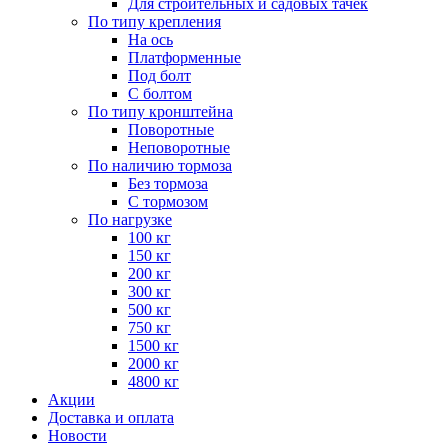
Для строительных и садовых тачек
По типу крепления
На ось
Платформенные
Под болт
С болтом
По типу кронштейна
Поворотные
Неповоротные
По наличию тормоза
Без тормоза
С тормозом
По нагрузке
100 кг
150 кг
200 кг
300 кг
500 кг
750 кг
1500 кг
2000 кг
4800 кг
Акции
Доставка и оплата
Новости