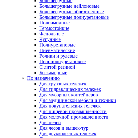
Большегрузные
Большегрузные нейлоновые
Большегрузные обрезиненные
Большегрузные полиуретановые
Полиамидные
Термостойкие
Фенольные
Чугунные
Полиуретановые
Пневматические
Ролики и рулевые
Пенополиуретановые
С литой резиной
Бескамерные
По назначению
Для грузовых тележек
Для гидравлических тележек
Для мусорных контейнеров
Для медицинской мебели и техники
Для покупательских тележек
Для пищевой промышленности
Для молочной промышленности
Для печей
Для лесов и вышек-тур
Для двухколесных тележек