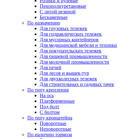
Ролики и рулевые
Пенополиуретановые
С литой резиной
Бескамерные
По назначению
Для грузовых тележек
Для гидравлических тележек
Для мусорных контейнеров
Для медицинской мебели и техники
Для покупательских тележек
Для пищевой промышленности
Для молочной промышленности
Для печей
Для лесов и вышек-тур
Для двухколесных тележек
Для строительных и садовых тачек
По типу крепления
На ось
Платформенные
Под болт
С болтом
По типу кронштейна
Поворотные
Неповоротные
По наличию тормоза