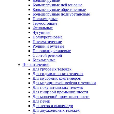
Большегрузные
Большегрузные нейлоновые
Большегрузные обрезиненные
Большегрузные полиуретановые
Полиамидные
Термостойкие
Фенольные
Чугунные
Полиуретановые
Пневматические
Ролики и рулевые
Пенополиуретановые
С литой резиной
Бескамерные
По назначению
Для грузовых тележек
Для гидравлических тележек
Для мусорных контейнеров
Для медицинской мебели и техники
Для покупательских тележек
Для пищевой промышленности
Для молочной промышленности
Для печей
Для лесов и вышек-тур
Для двухколесных тележек