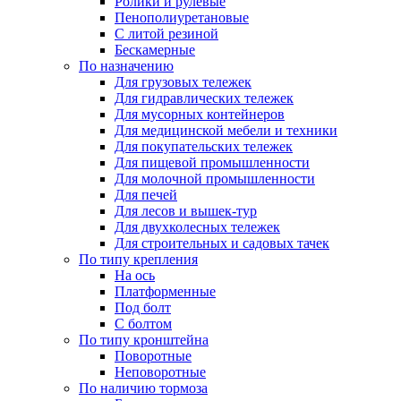
Ролики и рулевые
Пенополиуретановые
С литой резиной
Бескамерные
По назначению
Для грузовых тележек
Для гидравлических тележек
Для мусорных контейнеров
Для медицинской мебели и техники
Для покупательских тележек
Для пищевой промышленности
Для молочной промышленности
Для печей
Для лесов и вышек-тур
Для двухколесных тележек
Для строительных и садовых тачек
По типу крепления
На ось
Платформенные
Под болт
С болтом
По типу кронштейна
Поворотные
Неповоротные
По наличию тормоза