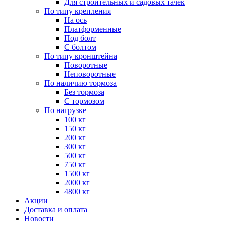
Для строительных и садовых тачек
По типу крепления
На ось
Платформенные
Под болт
С болтом
По типу кронштейна
Поворотные
Неповоротные
По наличию тормоза
Без тормоза
С тормозом
По нагрузке
100 кг
150 кг
200 кг
300 кг
500 кг
750 кг
1500 кг
2000 кг
4800 кг
Акции
Доставка и оплата
Новости