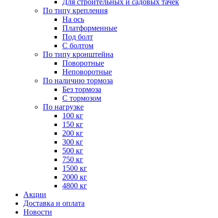
Для строительных и садовых тачек
По типу крепления
На ось
Платформенные
Под болт
С болтом
По типу кронштейна
Поворотные
Неповоротные
По наличию тормоза
Без тормоза
С тормозом
По нагрузке
100 кг
150 кг
200 кг
300 кг
500 кг
750 кг
1500 кг
2000 кг
4800 кг
Акции
Доставка и оплата
Новости