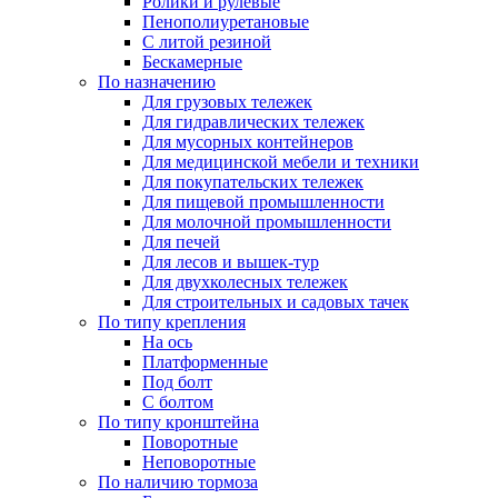
Ролики и рулевые
Пенополиуретановые
С литой резиной
Бескамерные
По назначению
Для грузовых тележек
Для гидравлических тележек
Для мусорных контейнеров
Для медицинской мебели и техники
Для покупательских тележек
Для пищевой промышленности
Для молочной промышленности
Для печей
Для лесов и вышек-тур
Для двухколесных тележек
Для строительных и садовых тачек
По типу крепления
На ось
Платформенные
Под болт
С болтом
По типу кронштейна
Поворотные
Неповоротные
По наличию тормоза