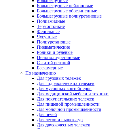
Большегрузные
Большегрузные нейлоновые
Большегрузные обрезиненные
Большегрузные полиуретановые
Полиамидные
Термостойкие
Фенольные
Чугунные
Полиуретановые
Пневматические
Ролики и рулевые
Пенополиуретановые
С литой резиной
Бескамерные
По назначению
Для грузовых тележек
Для гидравлических тележек
Для мусорных контейнеров
Для медицинской мебели и техники
Для покупательских тележек
Для пищевой промышленности
Для молочной промышленности
Для печей
Для лесов и вышек-тур
Для двухколесных тележек